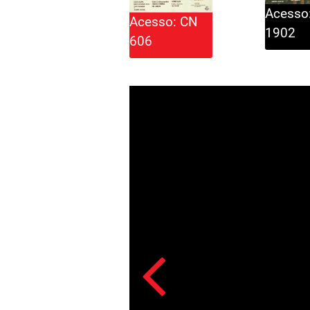
Acesso
Acesso: CN
1902
606