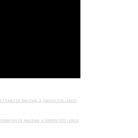
Acesso: CN 606
Autor:
A
S FILMES DE IRACEMA: A VIRGEM DOS LÁBIOS
Ano da publicação:
Gráfica:
s.n
OGRAFIAS DE IRACEMA: A VIRGEM DOS LÁBIOS
País do Filme:
Brasil