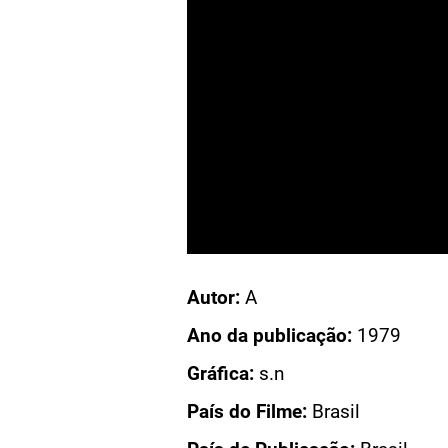
Acesso: CN 1902
Autor:
A
RACEMA: A VIRGEM DOS LÁBIOS
Ano da publicação:
1979
Gráfica:
s.n
RACEMA: A VIRGEM DOS LÁBIOS
País do Filme:
Brasil