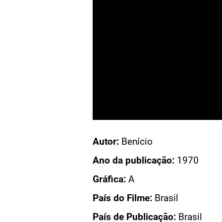
Acesso: CN 692
Autor:
Benício
M CERTO CAPITÃO RODRIGO
Ano da publicação:
1970
UM CERTO CAPITÃO RODRIGO
Gráfica:
A
CERTO CAPITÃO RODRIGO
País do Filme:
Brasil
DO FILME
País de Publicação:
Brasil