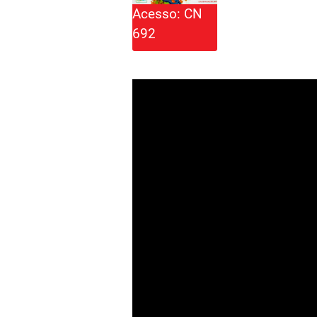
Acesso: CN
692