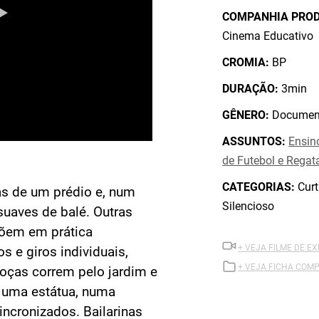
COMPANHIA PRO
Cinema Educativo
CROMIA:
BP
DURAÇÃO:
3min
GÊNERO:
Document
ASSUNTOS:
Ensin
de Futebol e Regat
CATEGORIAS:
Curt
as de um prédio e, num
Silencioso
uaves de balé. Outras
põem em prática
+ VEJA FILME DE E
 e giros individuais,
+ VEJA FICHA COMP
oças correm pelo jardim e
 uma estátua, numa
ncronizados. Bailarinas