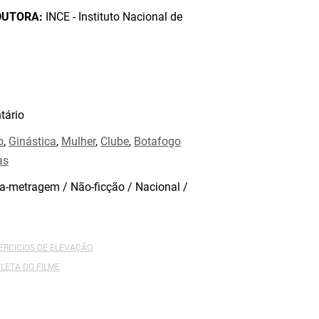
DUTORA:
INCE - Instituto Nacional de
ário
o
,
Ginástica
,
Mulher
,
Clube
,
Botafogo
as
a-metragem / Não-ficção / Nacional /
XERCICIOS DE ELEVAÇÃO
LETA DO FILME