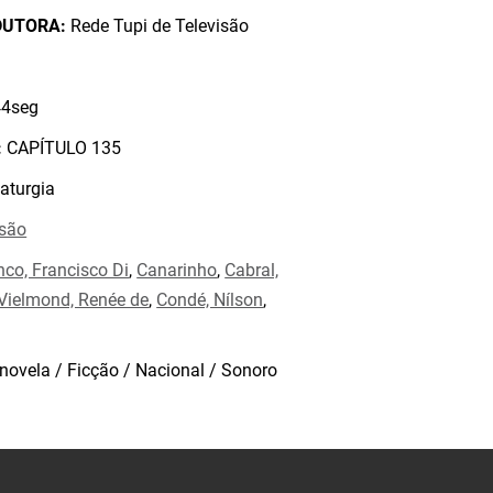
DUTORA:
Rede Tupi de Televisão
4seg
:
CAPÍTULO 135
aturgia
isão
nco, Francisco Di
,
Canarinho
,
Cabral,
Vielmond, Renée de
,
Condé, Nílson
,
novela / Ficção / Nacional / Sonoro