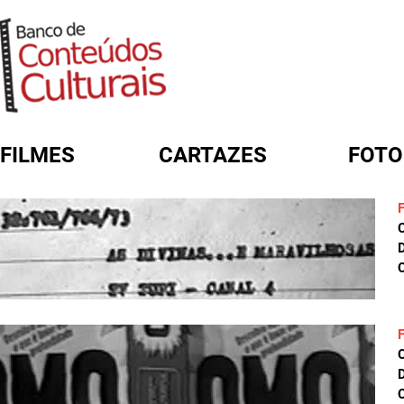
FILMES
CARTAZES
FOTO
FORMULÁRIO DE BUSCA
D
C
D
C