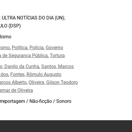
:
ULTRA NOTÍCIAS DO DIA (UN);
ULO (DSP)
lismo
rismo
,
Política
,
Polícia
,
Governo
a de Segurança Pública
,
Tortura
o, Danilo da Cunha
,
Santos, Marcos
 dos
,
Fontes, Rômulo Augusto
arcos Alberto
,
Oliveira, Gilson Teodoro
Osmar de Oliveira
rreportagem / Não-ficção / Sonoro