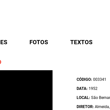
ES
FOTOS
TEXTOS
O
A
CÓDIGO:
003341
DATA:
1952
LOCAL:
São Bernar
DIRETOR:
Almeida, 