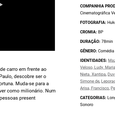
COMPANHIA PRO
Cinematográfica Ve
FOTOGRAFIA:
Huke
CROMIA:
BP
DURAÇÃO:
78min
GÊNERO:
Comédia
IDENTIDADES:
Maz
Veloso, Ludy. Mari
 de carro em frente ao
Nieta. Xantipa
,
Duv
aulo, descobre ser o
Simone de
,
Leporac
ortuna. Muda-se para a
Arisa, Francisco
,
Pe
ver como milionário. Num
 pessoas present
CATEGORIAS:
Long
Sonoro