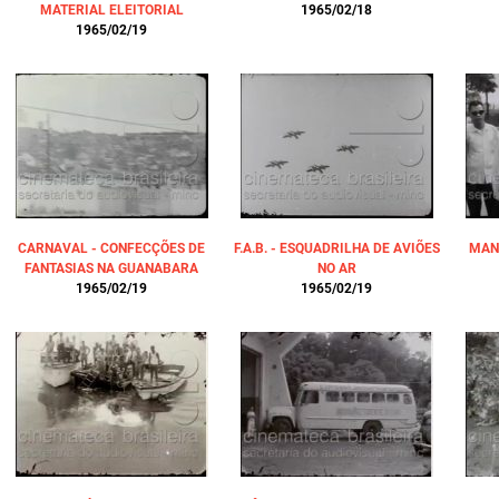
MATERIAL ELEITORIAL
1965/02/18
1965/02/19
CARNAVAL - CONFECÇÕES DE
F.A.B. - ESQUADRILHA DE AVIÕES
MAN
FANTASIAS NA GUANABARA
NO AR
1965/02/19
1965/02/19