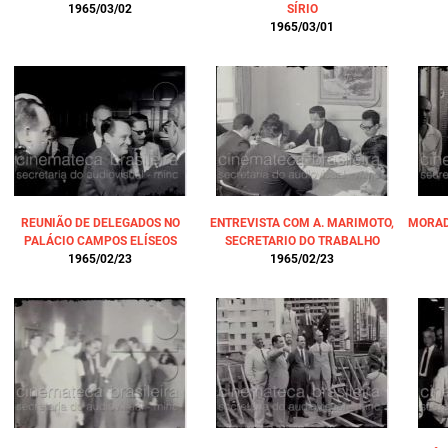
1965/03/02
SÍRIO
1965/03/01
REUNIÃO DE DELEGADOS NO
ENTREVISTA COM A. MARIMOTO,
MORAD
PALÁCIO CAMPOS ELÍSEOS
SECRETARIO DO TRABALHO
1965/02/23
1965/02/23