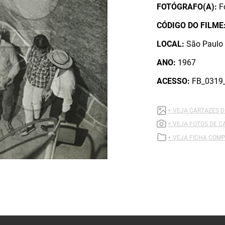
FOTÓGRAFO(A):
F
CÓDIGO DO FILME
LOCAL:
São Paulo 
ANO:
1967
ACESSO:
FB_0319
+ VEJA CARTAZES 
+ VEJA FOTOS DE C
+ VEJA FICHA COMP