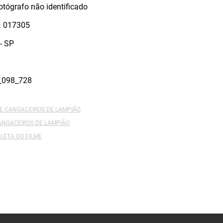
otógrafo não identificado
:
017305
- SP
_098_728
DE CANGACEIROS DE LAMPIÃO
ANGACEIROS DE LAMPIÃO
LETA DO FILME