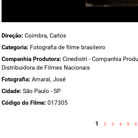
Acesso: FB_0319_002
Direção:
Coimbra, Carlos
Categoria:
Fotografia de filme brasileiro
Companhia Produtora:
Cinedistri - Companhia Produ
Distribuidora de Filmes Nacionais
Fotografia:
Amaral, José
Cidade:
São Paulo - SP
Código do Filme:
017305
PÁGINAS
1
2
3
4
5
6