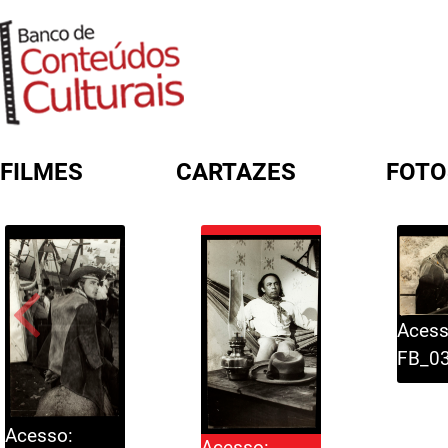
FILMES
CARTAZES
FOTO
FORMULÁRIO DE BUSCA
Acess
FB_0
Acesso:
Acesso: