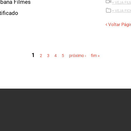
1
2
3
4
5
próximo ›
fim »