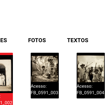
ES
FOTOS
TEXTOS
A
Acesso:
Acesso:
FB_0591_003
FB_0591_004
:
1_002