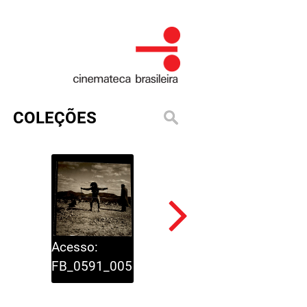
COLEÇÕES
Acesso:
Acesso:
FB_0591_005
FB_0591_006