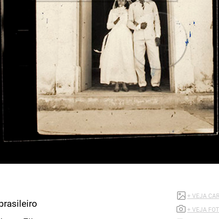
B_0591_003
cha, Glauber
otografia de filme brasileiro
Produtora:
Copacabana Filmes
Fotógrafo não identificado
 de Janeiro - GB
Filme:
002154