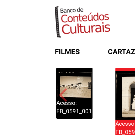
FILMES
CARTAZ
FORMULÁRIO DE BUSC
Acesso:
FB_0591_001
Acesso
FB_059