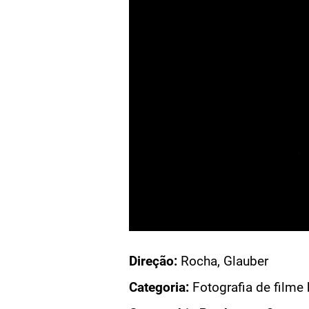
Acesso: F
Direção:
Ro
Categoria:
F
Companhia 
Fotografia:
Cidade:
Rio
Código do 
+ VEJA CARTAZES DE DEUS E O DIABO NA TERRA DO SOL
+ VEJA FOTOS DE DEUS E O DIABO NA TERRA DO SOL