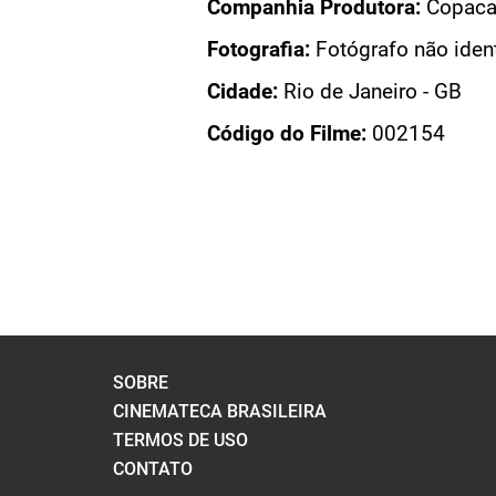
+ VEJA FILME DE DEUS E O DIABO NA TERRA DO SOL
+ VEJA FICHA COMPLETA DO FILME
Voltar Página
PÁGINAS
SOBRE
CINEMATECA BRASILEIRA
TERMOS DE USO
CONTATO