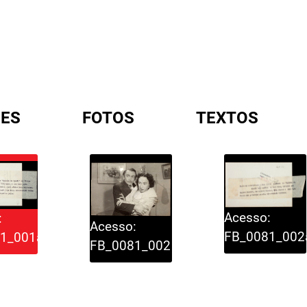
ES
FOTOS
TEXTOS
A
Acesso:
:
Acesso:
FB_0081_002
1_001a
FB_0081_002