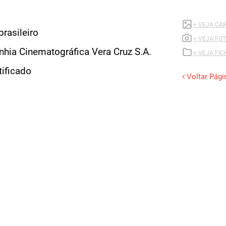
+ VEJA CA
brasileiro
+ VEJA FOT
ia Cinematográfica Vera Cruz S.A.
+ VEJA FI
tificado
Voltar Pági