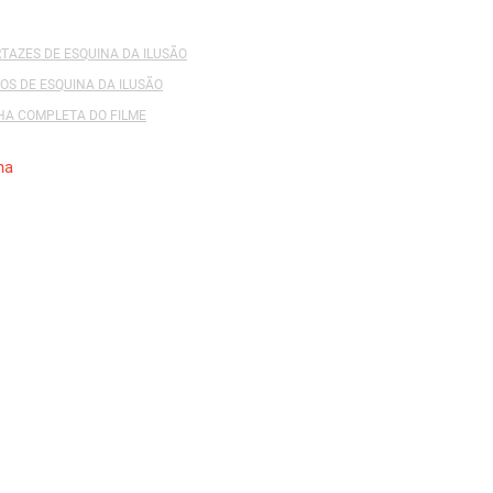
Acesso: FB_0081_0
RTAZES DE ESQUINA DA ILUSÃO
Direção:
Jacobbi, Ru
OS DE ESQUINA DA ILUSÃO
CHA COMPLETA DO FILME
Categoria:
Fotografia
Companhia Produtor
na
Fotografia:
Fotógrafo
Cidade:
São Paulo - 
Código do Filme:
00