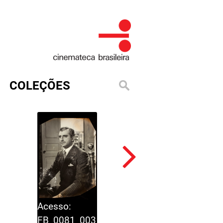
COLEÇÕES
a
Acesso:
FB_0081_004
Acesso:
FB_0081_003