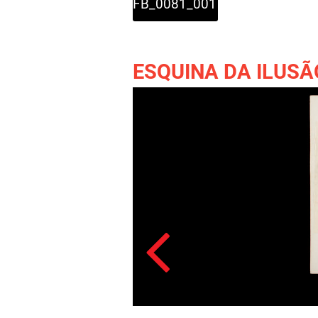
FB_0081_001
ESQUINA DA ILUSÃ
Acesso: FB_0081_001a