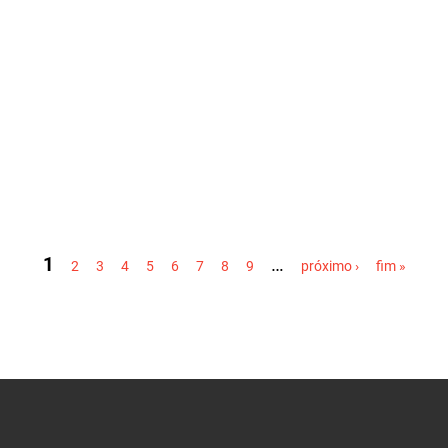
1
…
2
3
4
5
6
7
8
9
próximo ›
fim »