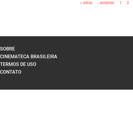
« início
‹ anterior
1
2
SOBRE
CINEMATECA BRASILEIRA
TERMOS DE USO
CONTATO