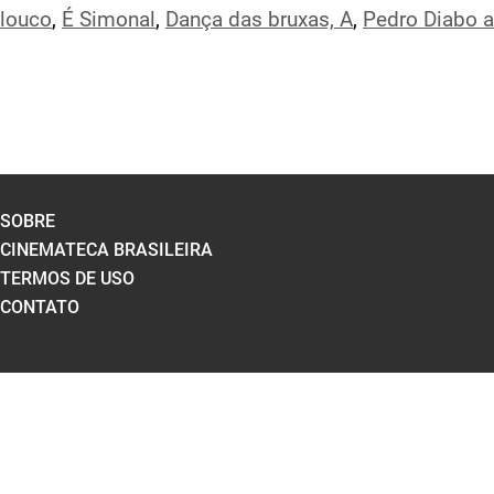
louco
,
É Simonal
,
Dança das bruxas, A
,
Pedro Diabo 
SOBRE
CINEMATECA BRASILEIRA
TERMOS DE USO
CONTATO