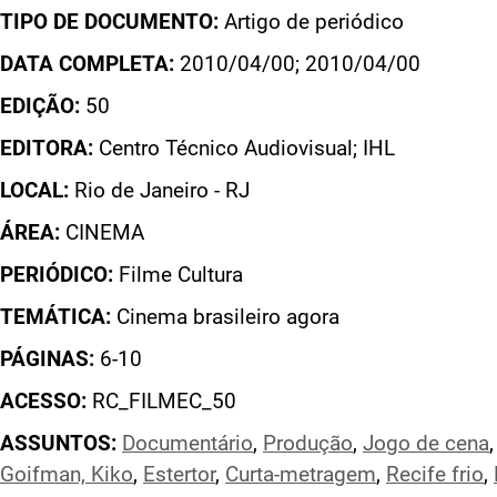
TIPO DE DOCUMENTO:
Artigo de periódico
DATA COMPLETA:
2010/04/00; 2010/04/00
EDIÇÃO:
50
EDITORA:
Centro Técnico Audiovisual; IHL
LOCAL:
Rio de Janeiro - RJ
ÁREA:
CINEMA
PERIÓDICO:
Filme Cultura
TEMÁTICA:
Cinema brasileiro agora
PÁGINAS:
6-10
ACESSO:
RC_FILMEC_50
ASSUNTOS:
Documentário
,
Produção
,
Jogo de cena
Goifman, Kiko
,
Estertor
,
Curta-metragem
,
Recife frio
,