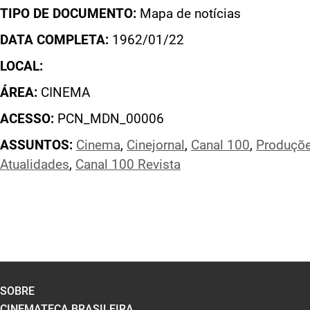
TIPO DE DOCUMENTO:
Mapa de notícias
DATA COMPLETA:
1962/01/22
LOCAL:
ÁREA:
CINEMA
ACESSO:
PCN_MDN_00006
ASSUNTOS:
Cinema
,
Cinejornal
,
Canal 100
,
Produçõe
Atualidades
,
Canal 100 Revista
SOBRE
CINEMATECA BRASILEIRA