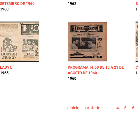
SETEMBRO DE 1960
1962
S
1960
1
LADY L
PROGRAMA: N. 59 DE 15 A 21 DE
C
1965
AGOSTO DE 1960
1
1960
PÁGINAS
…
« início
‹ anterior
4
5
6