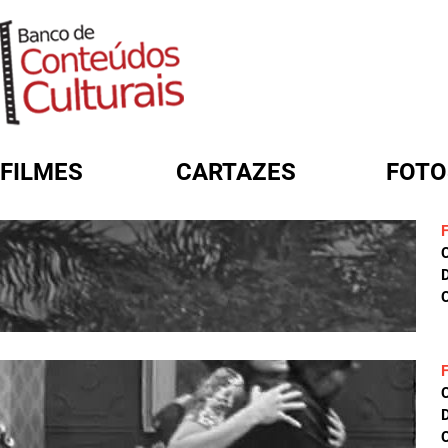
FILMES
CARTAZES
FOTO
FORMULÁRIO DE BUSCA
D
C
D
C