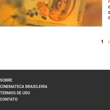
D
C
PÁGINAS
1
2
SOBRE
CINEMATECA BRASILEIRA
TERMOS DE USO
CONTATO