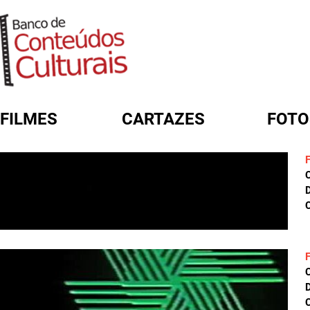
FILMES
CARTAZES
FOTO
FORMULÁRIO DE BUSCA
D
C
D
C