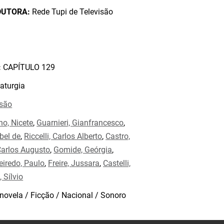
DUTORA:
Rede Tupi de Televisão
:
CAPÍTULO 129
aturgia
isão
no, Nicete
,
Guarnieri, Gianfrancesco
,
bel de
,
Riccelli, Carlos Alberto
,
Castro,
Carlos Augusto
,
Gomide, Geórgia
,
eiredo, Paulo
,
Freire, Jussara
,
Castelli,
 Sílvio
novela / Ficção / Nacional / Sonoro