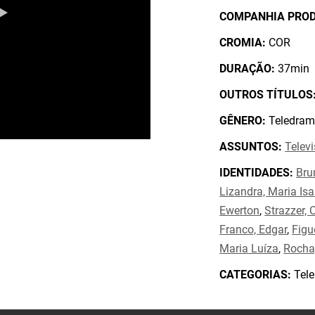
COMPANHIA PRO
CROMIA:
COR
DURAÇÃO:
37min
OUTROS TÍTULOS
GÊNERO:
Teledram
ASSUNTOS:
Telev
IDENTIDADES:
Bru
Lizandra, Maria Isa
Ewerton
,
Strazzer, 
Franco, Edgar
,
Figu
Maria Luíza
,
Rocha,
CATEGORIAS:
Tele