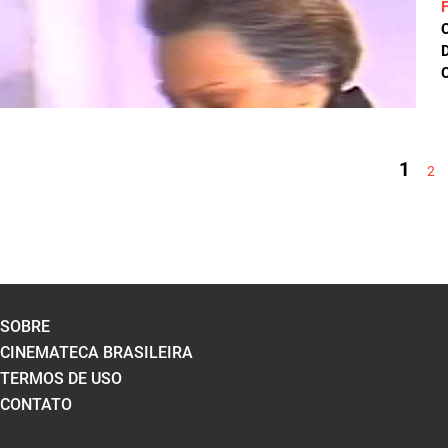
D
C
PÁGINAS
1
2
SOBRE
CINEMATECA BRASILEIRA
TERMOS DE USO
CONTATO