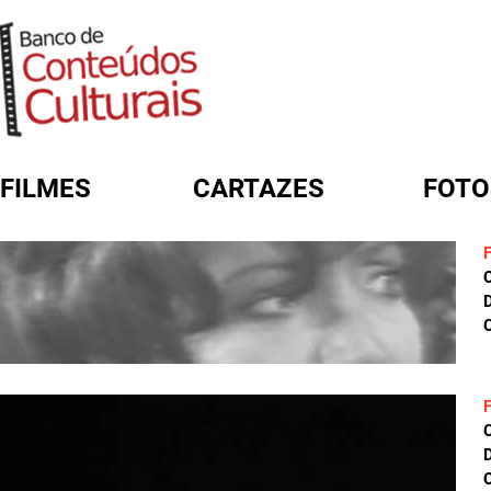
FILMES
CARTAZES
FOTO
FORMULÁRIO DE BUSCA
D
C
D
C