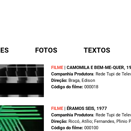
ES
FOTOS
TEXTOS
FILME
|
CAMOMILA E BEM-ME-QUER
, 1
Companhia Produtora
: Rede Tupi de Tele
A
Direção:
Braga, Edison
Código do filme:
000018
FILME
|
ÉRAMOS SEIS
, 1977
Companhia Produtora
: Rede Tupi de Tele
Direção:
Riccó, Atílio; Fernandes, Plinio 
Código do filme:
000100