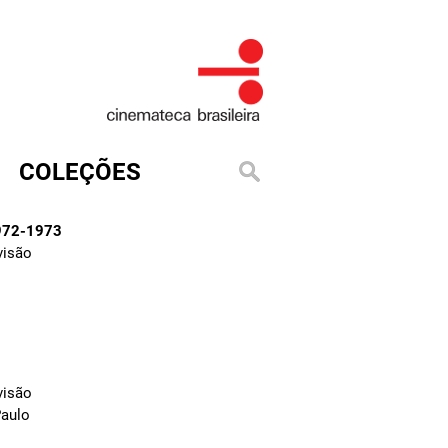
COLEÇÕES
972-1973
visão
visão
Paulo