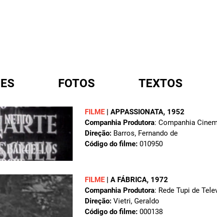
ES
FOTOS
TEXTOS
FILME
|
APPASSIONATA
, 1952
Companhia Produtora
: Companhia Cinema
A
Direção:
Barros, Fernando de
Código do filme:
010950
FILME
|
A FÁBRICA
, 1972
Companhia Produtora
: Rede Tupi de Tele
Direção:
Vietri, Geraldo
Código do filme:
000138