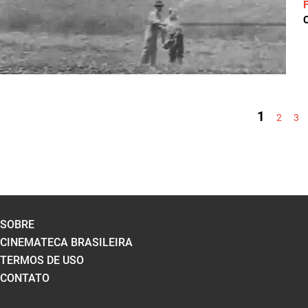
C
PÁGINAS
1
2
3
SOBRE
CINEMATECA BRASILEIRA
TERMOS DE USO
CONTATO