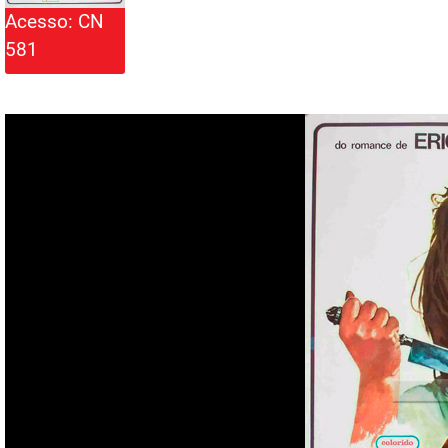
Acesso: CN
581