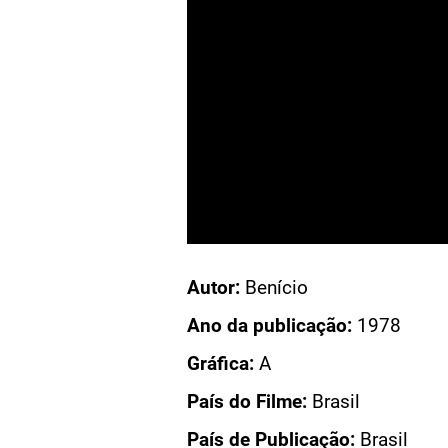
Acesso: CN 563
Autor:
Benício
O GRANDE DESBUM
Ano da publicação:
1978
O GRANDE DESBUM
Gráfica:
A
GRANDE DESBUM
País do Filme:
Brasil
DO FILME
País de Publicação:
Brasil