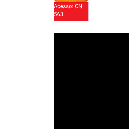
Acesso: CN
563