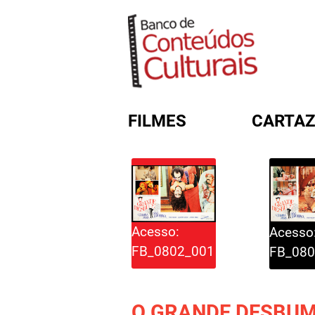
FILMES
CARTAZ
FORMULÁRIO DE BUSC
Acesso:
Acesso
FB_0802_001
FB_080
O GRANDE DESBUM.