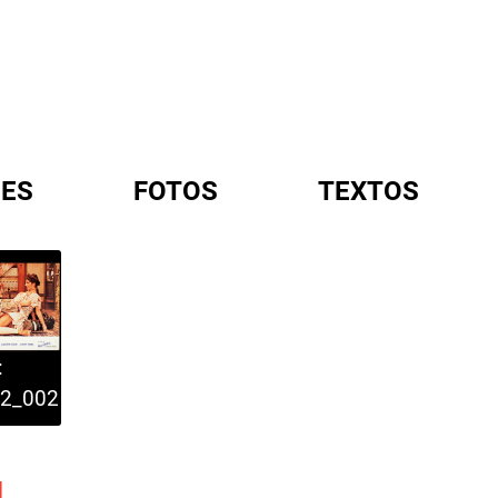
ES
FOTOS
TEXTOS
A
:
2_002
..