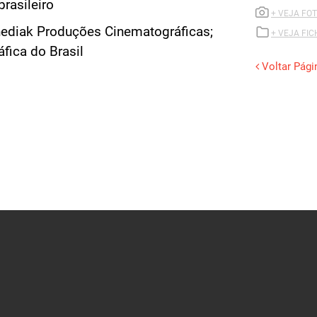
brasileiro
+ VEJA FOT
ediak Produções Cinematográficas;
+ VEJA FI
fica do Brasil
Voltar Pági