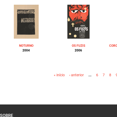
NOTURNO
OS FUZIS
CORO
2004
2006
PÁGINAS
…
« início
‹ anterior
6
7
8
SOBRE