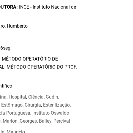
DUTORA:
INCE - Instituto Nacional de
ro, Humberto
6seg
:
MÉTODO OPERATÓRIO DE
AL; MÉTODO OPERATÓRIO DO PROF.
tífico
ina
,
Hospital
,
Ciência
,
Gudin,
,
Estômago
,
Cirurgia
,
Esterilização
,
cia Portuguesa
,
Instituto Oswaldo
s
,
Marion, Georges
,
Bailey, Percival
in, Mauricio