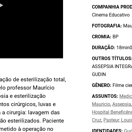
COMPANHIA PRO
Cinema Educativo
FOTOGRAFIA:
Mau
CROMIA:
BP
DURAÇÃO:
18min0
OUTROS TÍTULOS
ASSEPSIA INTEGR
GUDIN
ção de esterilização total,
GÊNERO:
Filme cien
lo professor Maurício
sia e esterilização
ASSUNTOS:
Medic
tos cirúrgicos, luvas e
Mauricio
,
Assepsia
 a cirurgia: lavagem das
Hospital Beneficên
Cruz
,
Pasteur, Loui
o esterilizados. Paciente
ubmetido à operação no
IDENTIDADES:
Gud