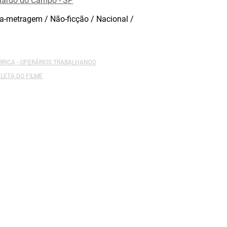
rnardo do Campo - SP
a-metragem / Não-ficção / Nacional /
ÁBRICA - OPERÁRIOS TRABALHANDO
LETA DO FILME