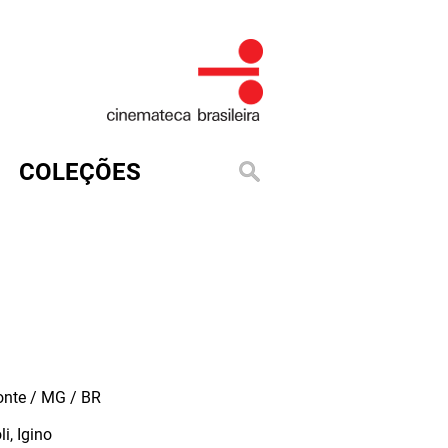
COLEÇÕES
onte / MG / BR
i, Igino