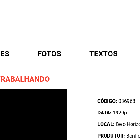
ES
FOTOS
TEXTOS
 TRABALHANDO
A
CÓDIGO:
036968
DATA:
1920p
LOCAL:
Belo Horiz
PRODUTOR:
Bonfiol