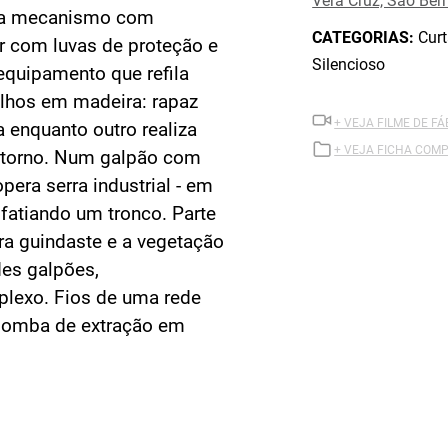
Vera Cruz, São Be
na mecanismo com
CATEGORIAS:
Curt
or com luvas de proteção e
Silencioso
quipamento que refila
alhos em madeira: rapaz
+ VEJA FILME DE F
 enquanto outro realiza
+ VEJA FICHA COMP
 torno. Num galpão com
era serra industrial - em
fatiando um tronco. Parte
ara guindaste e a vegetação
des galpões,
lexo. Fios de uma rede
bomba de extração em