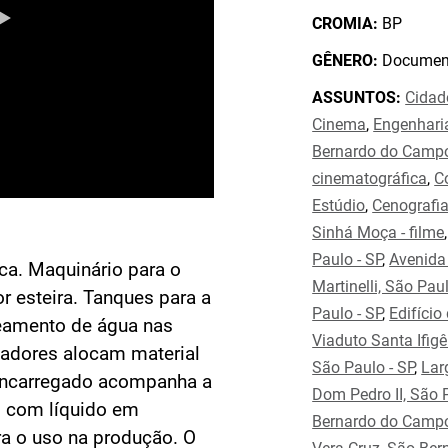
CROMIA:
BP
GÊNERO:
Document
ASSUNTOS:
Cidad
Cinema
,
Engenhari
Bernardo do Campo
cinematográfica
,
C
Estúdio
,
Cenografi
Sinhá Moça - filme
Paulo - SP
,
Avenida 
ca. Maquinário para o
Martinelli, São Paul
r esteira. Tanques para a
Paulo - SP
,
Edifício
teamento de água nas
Viaduto Santa Ifigê
lhadores alocam material
São Paulo - SP
,
Lar
encarregado acompanha a
Dom Pedro II, São P
s com líquido em
Bernardo do Campo
a o uso na produção. O