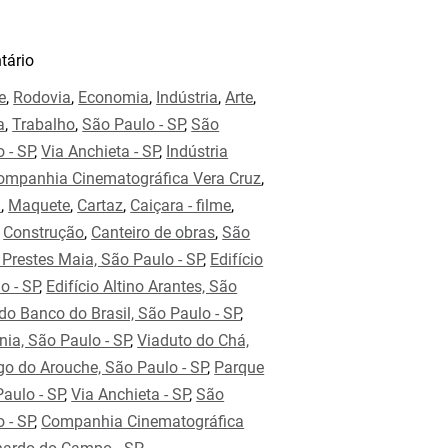
ário
e
,
Rodovia
,
Economia
,
Indústria
,
Arte
,
a
,
Trabalho
,
São Paulo - SP
,
São
 - SP
,
Via Anchieta - SP
,
Indústria
ompanhia Cinematográfica Vera Cruz
,
a
,
Maquete
,
Cartaz
,
Caiçara - filme
,
,
Construção
,
Canteiro de obras
,
São
Prestes Maia, São Paulo - SP
,
Edifício
o - SP
,
Edifício Altino Arantes, São
 do Banco do Brasil, São Paulo - SP
,
nia, São Paulo - SP
,
Viaduto do Chá,
go do Arouche, São Paulo - SP
,
Parque
aulo - SP
,
Via Anchieta - SP
,
São
 - SP
,
Companhia Cinematográfica