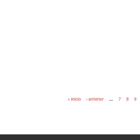
PÁGINAS
…
« início
‹ anterior
7
8
9