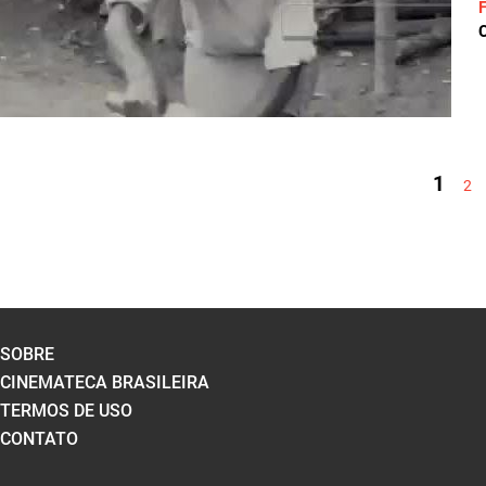
C
PÁGINAS
1
2
SOBRE
CINEMATECA BRASILEIRA
TERMOS DE USO
CONTATO