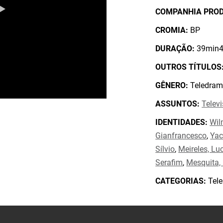
COMPANHIA PRO
CROMIA:
BP
DURAÇÃO:
39min4
OUTROS TÍTULOS
GÊNERO:
Teledram
ASSUNTOS:
Telev
IDENTIDADES:
Wil
Gianfrancesco
,
Yac
Sílvio
,
Meireles, Lu
Serafim
,
Mesquita, 
CATEGORIAS:
Tele