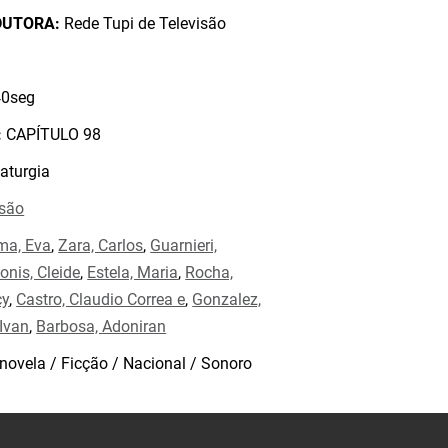
DUTORA:
Rede Tupi de Televisão
0seg
:
CAPÍTULO 98
aturgia
isão
ma, Eva
,
Zara, Carlos
,
Guarnieri,
onis, Cleide
,
Estela, Maria
,
Rocha,
cy
,
Castro, Claudio Correa e
,
Gonzalez,
Ivan
,
Barbosa, Adoniran
novela / Ficção / Nacional / Sonoro