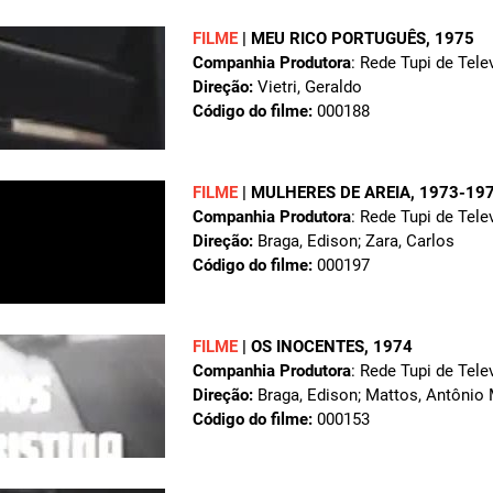
FILME
|
MEU RICO PORTUGUÊS
, 1975
Companhia Produtora
: Rede Tupi de Tele
Direção:
Vietri, Geraldo
Código do filme:
000188
FILME
|
MULHERES DE AREIA
, 1973-19
Companhia Produtora
: Rede Tupi de Tele
Direção:
Braga, Edison; Zara, Carlos
Código do filme:
000197
FILME
|
OS INOCENTES
, 1974
Companhia Produtora
: Rede Tupi de Tele
Direção:
Braga, Edison; Mattos, Antônio
Código do filme:
000153