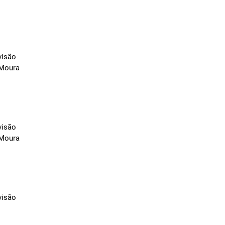
visão
 Moura
visão
 Moura
visão