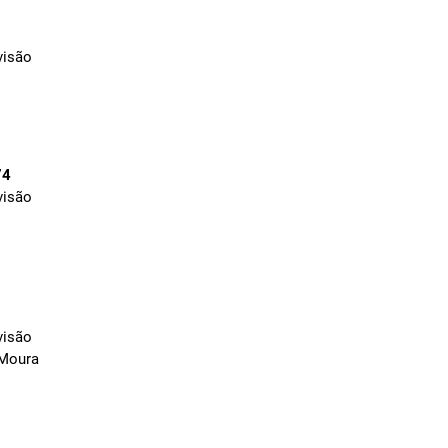
visão
74
visão
visão
 Moura