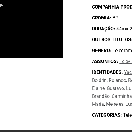
COMPANHIA PRO
CROMIA:
BP
DURAÇÃO:
44min2
OUTROS TÍTULOS
GÊNERO:
Teledram
ASSUNTOS:
Telev
IDENTIDADES:
Yac
Boldrin, Rolando
,
R
Elaine
,
Gustavo, Lu
Brandão, Carminh
Maria
,
Meireles, Lu
CATEGORIAS:
Tele