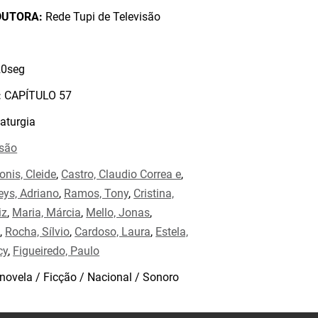
DUTORA:
Rede Tupi de Televisão
0seg
:
CAPÍTULO 57
aturgia
isão
onis, Cleide
,
Castro, Claudio Correa e
,
eys, Adriano
,
Ramos, Tony
,
Cristina,
iz
,
Maria, Márcia
,
Mello, Jonas
,
a
,
Rocha, Sílvio
,
Cardoso, Laura
,
Estela,
cy
,
Figueiredo, Paulo
novela / Ficção / Nacional / Sonoro