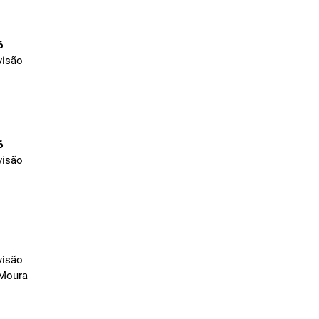
6
visão
6
visão
visão
 Moura