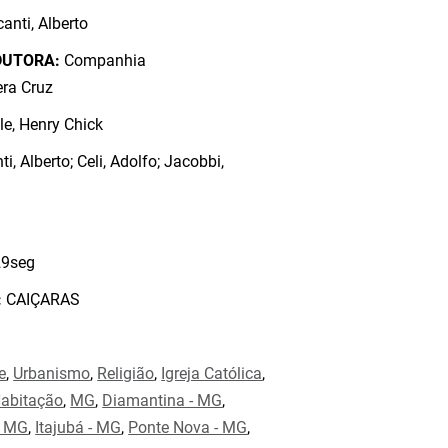
anti, Alberto
DUTORA:
Companhia
era Cruz
e, Henry Chick
i, Alberto; Celi, Adolfo; Jacobbi,
9seg
:
CAIÇARAS
e
,
Urbanismo
,
Religião
,
Igreja Católica
,
abitação
,
MG
,
Diamantina - MG
,
- MG
,
Itajubá - MG
,
Ponte Nova - MG
,