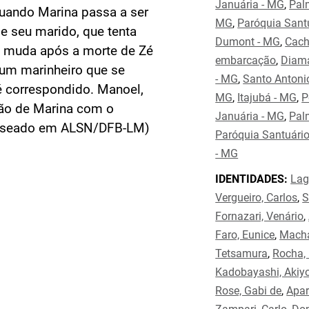
Januária - MG
,
Pal
quando Marina passa a ser
MG
,
Paróquia Sant
e seu marido, que tenta
Dumont - MG
,
Cach
ão muda após a morte de Zé
embarcação
,
Diama
 um marinheiro que se
- MG
,
Santo Antonio
 é correspondido. Manoel,
MG
,
Itajubá - MG
,
P
ção de Marina com o
Januária - MG
,
Pal
Baseado em ALSN/DFB-LM)
Paróquia Santuári
- MG
IDENTIDADES:
Lag
Vergueiro, Carlos
,
S
Fornazari, Venário
,
Faro, Eunice
,
Macha
Tetsamura
,
Rocha,
Kadobayashi, Akiy
Rose, Gabi de
,
Apar