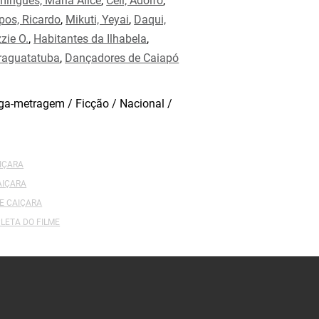
ingues, Maria Alice
,
Celi, Adolfo
,
os, Ricardo
,
Mikuti, Yeyai
,
Daqui,
zzie O.
,
Habitantes da Ilhabela
,
raguatatuba
,
Dançadores de Caiapó
a-metragem / Ficção / Nacional /
AIÇARA
AIÇARA
E CAIÇARA
LETA DO FILME