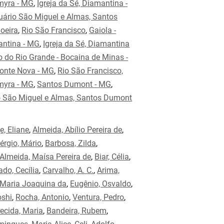
myra - MG
,
Igreja da Sé, Diamantina -
uário São Miguel e Almas, Santos
oeira
,
Rio São Francisco
,
Gaiola -
ntina - MG
,
Igreja da Sé, Diamantina
 do Rio Grande - Bocaina de Minas -
onte Nova - MG
,
Rio São Francisco,
myra - MG
,
Santos Dumont - MG
,
o São Miguel e Almas, Santos Dumont
e, Eliane
,
Almeida, Abílio Pereira de
,
érgio, Mário
,
Barbosa, Zilda
,
Almeida, Maísa Pereira de
,
Biar, Célia
,
do, Cecília
,
Carvalho, A. C.
,
Arima,
 Maria Joaquina da
,
Eugênio, Osvaldo
,
oshi
,
Rocha, Antonio
,
Ventura, Pedro
,
ecida, Maria
,
Bandeira, Rubem
,