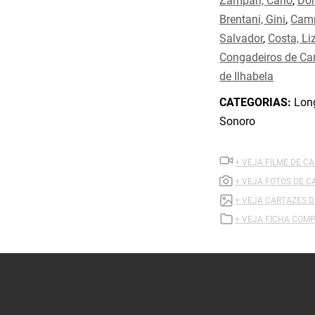
Zampari, Carlo
,
Dom
Brentani, Gini
,
Camp
Salvador
,
Costa, Li
Congadeiros de Ca
de Ilhabela
CATEGORIAS:
Long
Sonoro
+ VEJA FILME DE C
+ VEJA FOTOS DE C
+ VEJA CARTAZES D
+ VEJA FICHA COMP