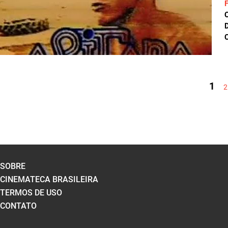
D
C
PÁGINAS
1
2
SOBRE
CINEMATECA BRASILEIRA
TERMOS DE USO
CONTATO